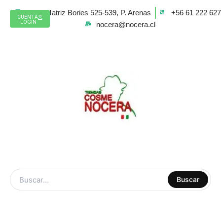
Ir
Casa Matriz Bories 525-539, P. Arenas
+56 61 222 62
al
CUENTA
-LOGIN
nocera@nocera.cl
contenido
ARTE Y
Buscar
MANUALIDADES