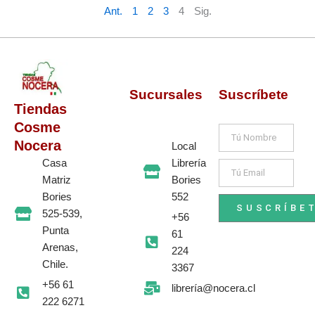
l
s
Ant.
1
2
3
4
Sig.
e
:
r
$
a
4
:
.
$
0
4
5
.
0
Sucursales
Suscríbete
5
.
Tiendas
0
0
Cosme
Nombre
.
Nocera
Local
Librería
Casa
Email
Bories
Matriz
552
Bories
SUSCRÍBE
525-539,
+56
Punta
61
Arenas,
224
Chile.
3367
+56 61
librería@nocera.cl
222 6271