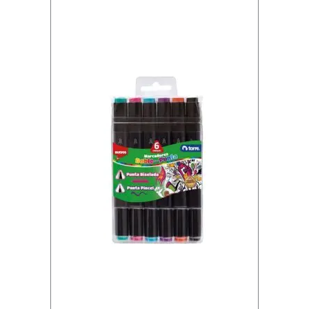
R
O
S
A
D
O
c
a
n
t
i
d
a
d