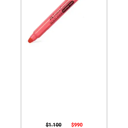
E
E
$
1.100
$
990