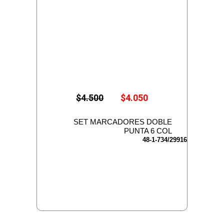
E
E
$
4.500
$
4.050
l
l
p
p
r
r
SET MARCADORES DOBLE
e
e
PUNTA 6 COL
c
c
48-1-734/29916
i
i
o
o
o
a
r
c
i
t
g
u
i
a
n
l
a
e