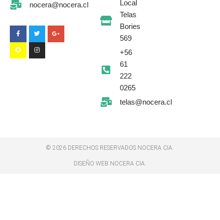
Local
nocera@nocera.cl
F
S
T
I
G
Telas
a
n
w
n
o
c
a
i
s
o
Bories
e
p
t
t
g
b
c
t
a
l
569
o
h
e
g
e
o
a
r
r
-
+56
k
t
a
p
-
m
l
61
f
u
s
222
-
g
0265
telas@nocera.cl
© 2026 DERECHOS RESERVADOS NOCERA CIA.
DISEÑO WEB NOCERA CIA.