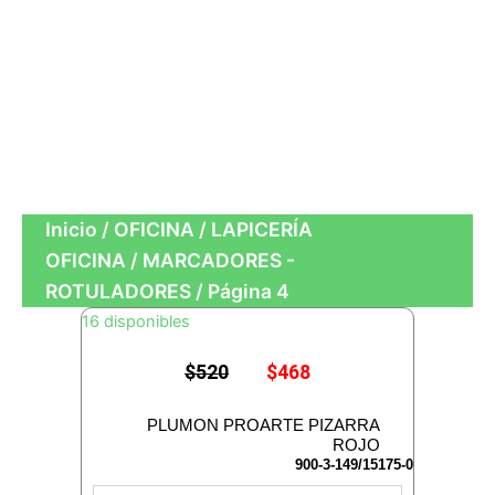
LIBRERIA
ESCOLAR
CUADERNOS
OFICINA
Inicio
/
OFICINA
/
LAPICERÍA
OFICINA
/
MARCADORES -
ROTULADORES
/ Página 4
Page
Page
Page
Page
16 disponibles
E
E
$
520
$
468
l
l
p
p
r
r
PLUMON PROARTE PIZARRA
e
e
ROJO
c
c
900-3-149/15175-0
i
i
P