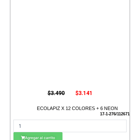
E
E
$
3.490
$
3.141
l
l
p
p
r
r
ECOLAPIZ X 12 COLORES + 6 NEON
e
e
17-1-276/112671
c
c
E
i
i
C
o
o
O
o
a
Agregar al carrito