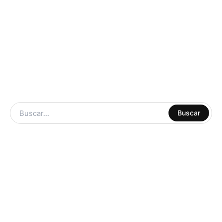
ARTE Y
Buscar
MANUALIDADES
LIBRERIA
ESCOLAR
CUADERNOS