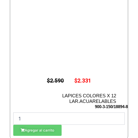
E
E
$
2.590
$
2.331
l
l
p
p
r
r
LAPICES COLORES X 12
e
e
LAR.ACUARELABLES
c
c
900-3-150/18894-8
i
i
L
o
o
A
o
a
r
c
P
Agregar al carrito
i
t
I