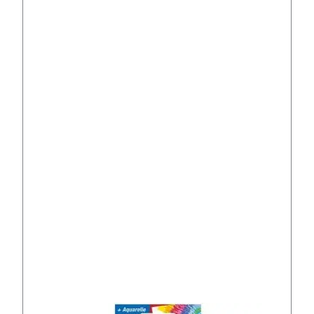
n
t
i
d
a
d