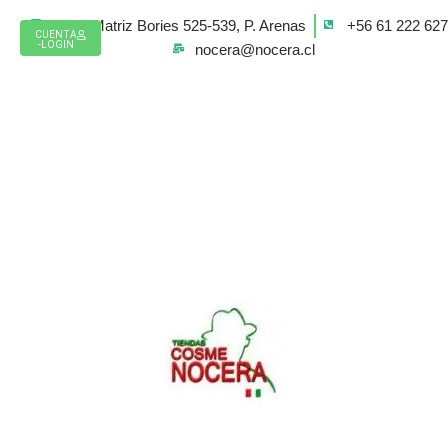
Ir
Casa Matriz Bories 525-539, P. Arenas
+56 61 222 62
al
CUENTA
-LOGIN
nocera@nocera.cl
contenido