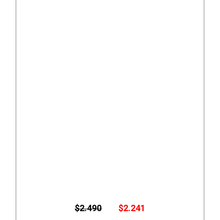
E
E
$
2.490
$
2.241
l
l