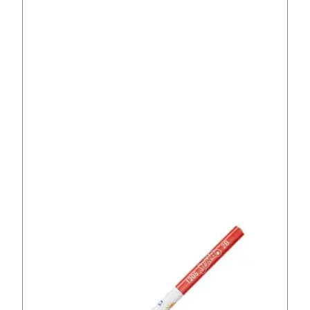
A
C
A
P
U
N
T
c
a
n
t
i
d
a
d