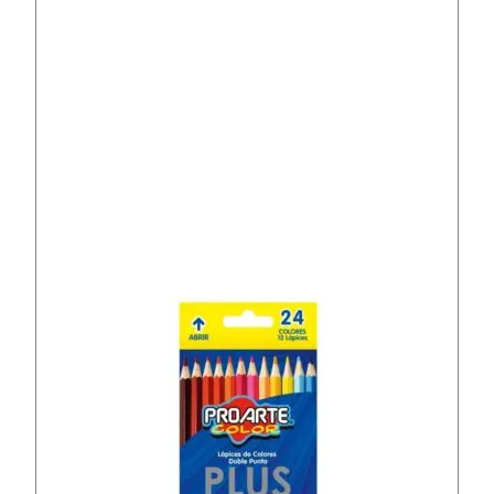
a
n
t
i
d
a
d