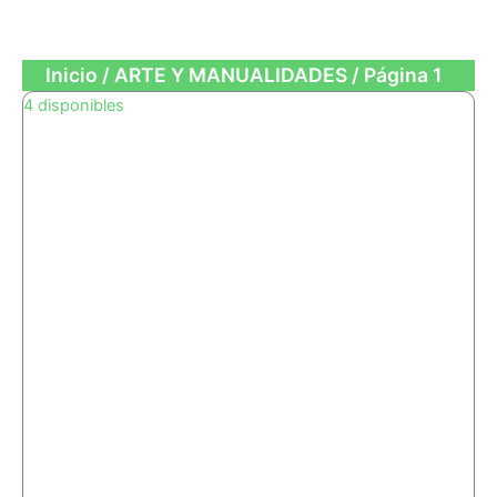
OFICINA
Inicio
/
ARTE Y MANUALIDADES
/ Página 1
Page
Page
4 disponibles