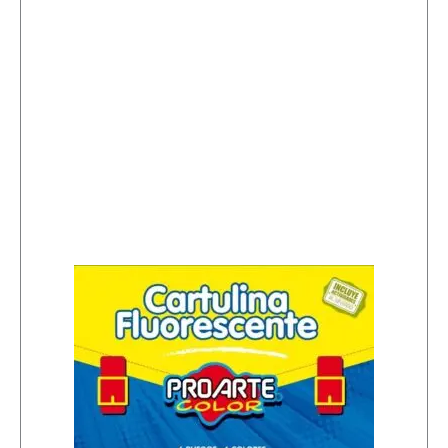
n
t
i
d
a
d