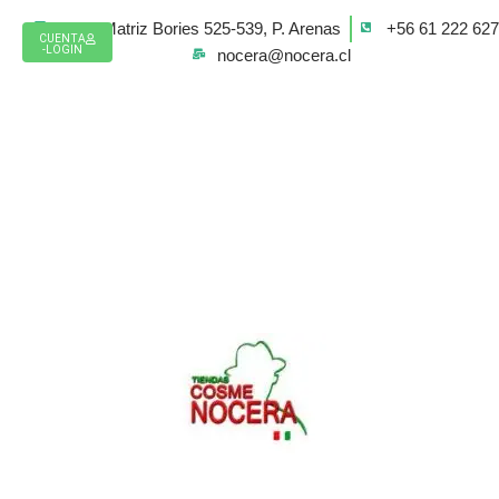
Ir
Casa Matriz Bories 525-539, P. Arenas
+56 61 222 62
al
CUENTA
-LOGIN
nocera@nocera.cl
contenido