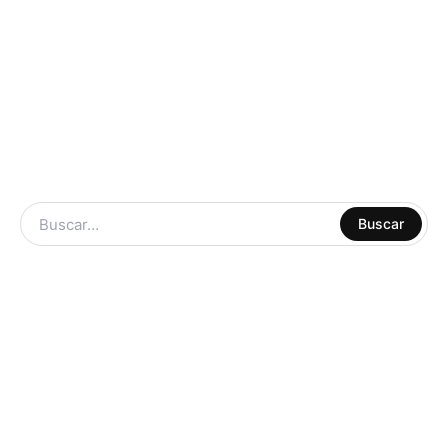
ARTE Y
Buscar
MANUALIDADES
LIBRERIA
ESCOLAR
CUADERNOS