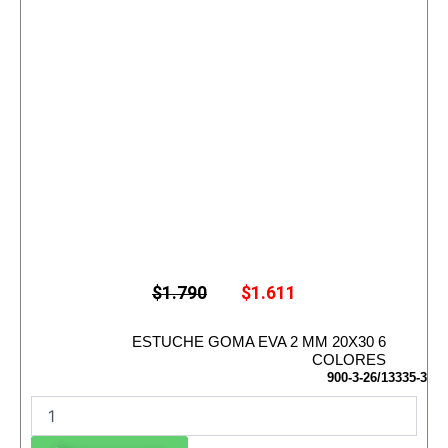
E
E
$
1.790
$
1.611
l
l
p
p
r
r
ESTUCHE GOMA EVA 2 MM 20X30 6
e
e
COLORES
c
c
900-3-26/13335-3
i
i
E
o
o
S
o
a
r
c
T