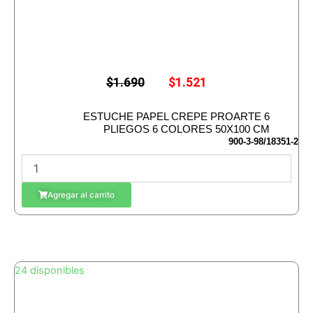
E
E
$
1.690
$
1.521
l
l
p
p
r
r
ESTUCHE PAPEL CREPE PROARTE 6
e
e
PLIEGOS 6 COLORES 50X100 CM
c
c
900-3-98/18351-2
i
i
E
o
o
S
o
a
r
c
T
Agregar al carrito
i
t
U
g
u
C
i
a
H
n
l
E
a
e
P
l
s
24 disponibles
e
:
A
r
$
P
a
1
E
:
.