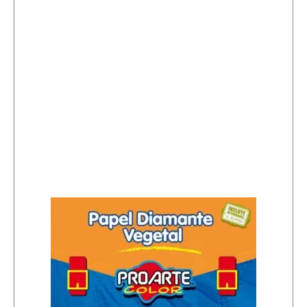
O
L
O
R
E
S
5
0
X
1
0
0
C
M
c
a
n
t
i
d
a
d