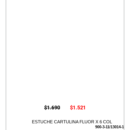
E
E
$
1.690
$
1.521
l
l
p
p
r
r
ESTUCHE CARTULINA FLUOR X 6 COL
e
e
900-3-11/13014-1