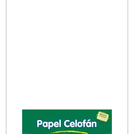
i
d
a
d