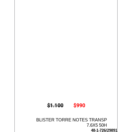
E
E
$
1.100
$
990
l
l
p
p
r
r
BLISTER TORRE NOTES TRANSP
e
e
7.6X5 50H
c
c
48-1-726/29891