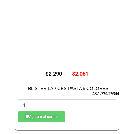
E
E
$
2.290
$
2.061
l
l
p
p
r
r
BLISTER LAPICES PASTA 5 COLORES
e
e
48-1-730/29344
c
c
B
i
i
L
o
o
I
o
a
Agregar al carrito
r
c
S
i
t
T
g
u
E