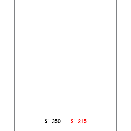
E
E
$
1.350
$
1.215
l
l