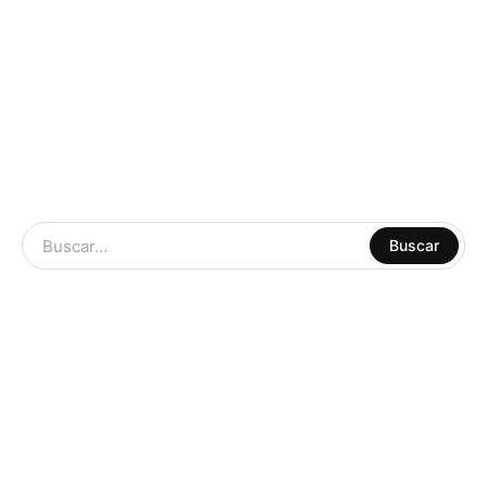
ARTE Y
Buscar
MANUALIDADES
LIBRERIA
ESCOLAR
CUADERNOS