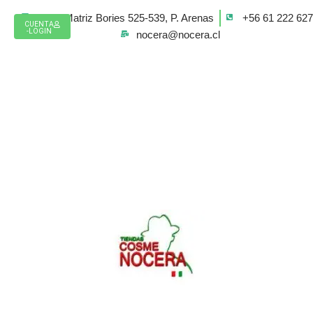
Ir
Casa Matriz Bories 525-539, P. Arenas
+56 61 222 62
al
CUENTA
-LOGIN
nocera@nocera.cl
contenido