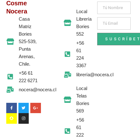
.
5
Cosme
Nombre
1
.
Nocera
5
Local
0
Librería
Casa
Email
.
Bories
Matriz
552
Bories
SUSCRÍBE
525-539,
+56
Punta
61
Arenas,
224
Chile.
3367
+56 61
librería@nocera.cl
222 6271
Local
nocera@nocera.cl
F
S
T
I
G
Telas
a
n
w
n
o
c
a
i
s
o
Bories
e
p
t
t
g
b
c
t
a
l
569
o
h
e
g
e
o
a
r
r
-
+56
k
t
a
p
-
m
l
61
f
u
s
222
-
g