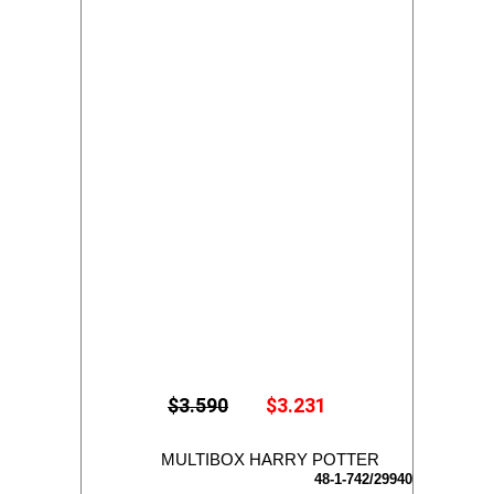
E
E
$
3.590
$
3.231
l
l
p
p
r
r
MULTIBOX HARRY POTTER
e
e
48-1-742/29940