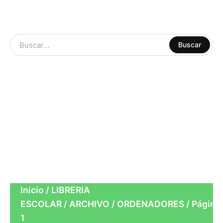
ARTE Y
Buscar
MANUALIDADES
LIBRERIA
ESCOLAR
CUADERNOS
OFICINA
Inicio
/
LIBRERIA
ESCOLAR
/
ARCHIVO
/
ORDENADORES
/ Página
1