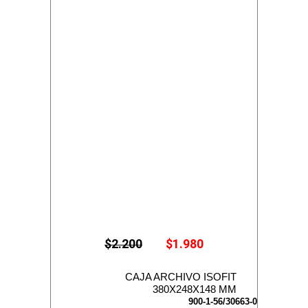
E
E
$
2.200
$
1.980
l
l
p
p
r
r
CAJA ARCHIVO ISOFIT
e
e
380X248X148 MM
c
c
900-1-56/30663-0