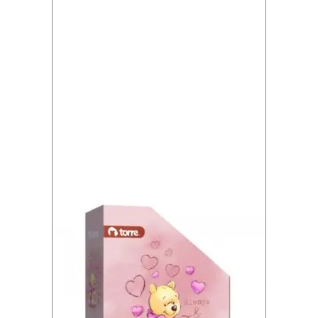
4
8
X
1
4
8
M
M
c
a
n
t
i
d
a
d