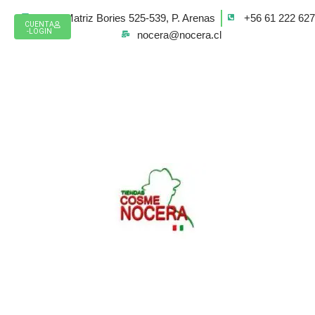
Ir
Casa Matriz Bories 525-539, P. Arenas
+56 61 222 62
al
CUENTA
-LOGIN
nocera@nocera.cl
contenido