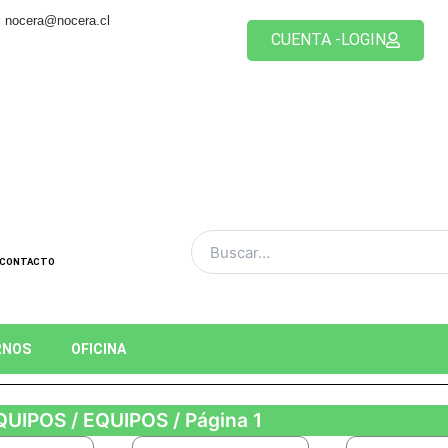
nocera@nocera.cl
CUENTA -LOGIN
CONTACTO
RNOS
OFICINA
QUIPOS
/
EQUIPOS
/ Página 1