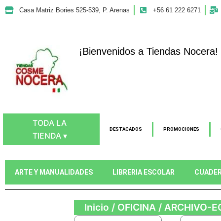
Ir
Casa Matriz Bories 525-539, P. Arenas
+56 61 222 6271
al
contenido
¡Bienvenidos a Tiendas Nocera!
TODA LA
DESTACADOS
PROMOCIONES
TIENDA ▾
ARTE Y MANUALIDADES
LIBRERIA ESCOLAR
CUADE
Inicio
/
OFICINA
/
ARCHIVO-E