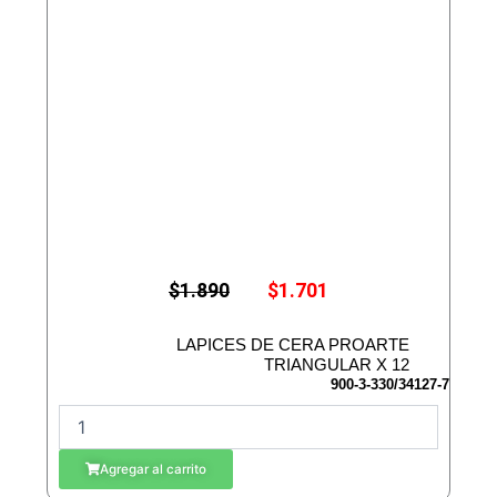
E
E
$
1.890
$
1.701
l
l
p
p
r
r
LAPICES DE CERA PROARTE
e
e
TRIANGULAR X 12
c
c
900-3-330/34127-7
i
i
L
o
o
A
o
a
r
c
P
Agregar al carrito
i
t
I