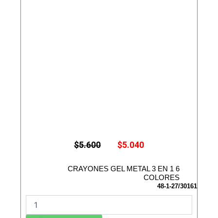
E
E
$
5.600
$
5.040
l
l
p
p
r
r
CRAYONES GEL METAL 3 EN 1 6
e
e
COLORES
c
c
48-1-27/30161
i
i
C
o
o
R
o
a