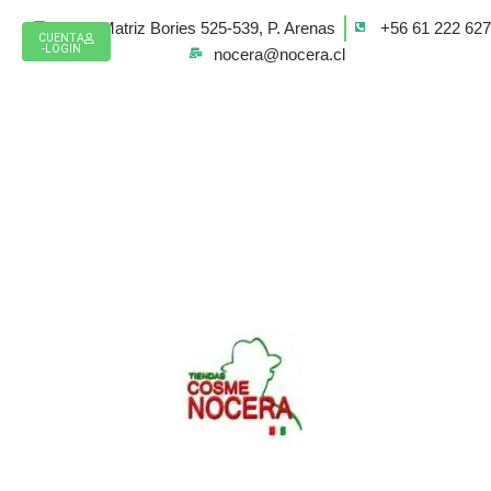
Ir
Casa Matriz Bories 525-539, P. Arenas
+56 61 222 62
al
CUENTA
-LOGIN
nocera@nocera.cl
contenido