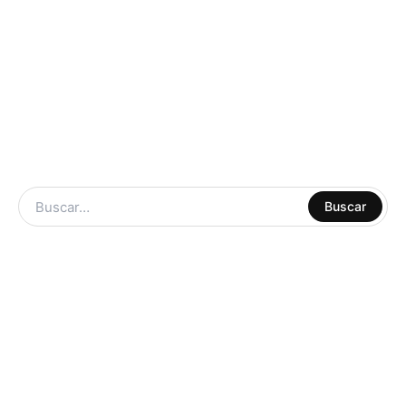
ARTE Y
Buscar
MANUALIDADES
LIBRERIA
ESCOLAR
CUADERNOS