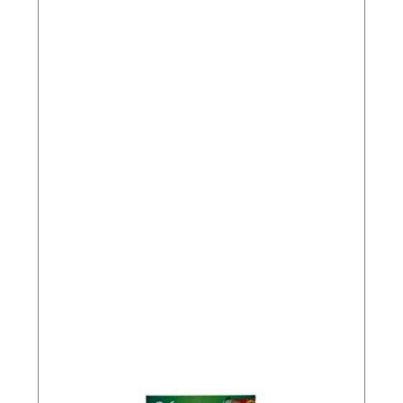
R
E
S
c
a
n
t
i
d
a
d