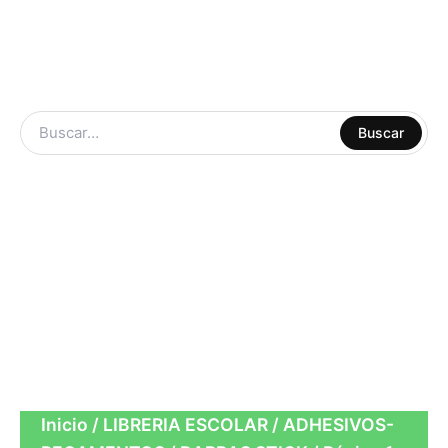
ARTE Y
Buscar
MANUALIDADES
LIBRERIA
ESCOLAR
CUADERNOS
OFICINA
Inicio
/
LIBRERIA ESCOLAR
/
ADHESIVOS-