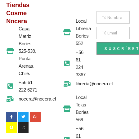
$
8
Tiendas
4
6
.
1
Cosme
Nombre
2
.
Nocera
9
Local
0
Librería
Casa
Email
.
Bories
Matriz
552
Bories
SUSCRÍBE
525-539,
+56
Punta
61
Arenas,
224
Chile.
3367
+56 61
librería@nocera.cl
222 6271
Local
nocera@nocera.cl
F
S
T
I
G
Telas
a
n
w
n
o
c
a
i
s
o
Bories
e
p
t
t
g
b
c
t
a
l
569
o
h
e
g
e
o
a
r
r
-
+56
k
t
a
p
-
m
l
61
f
u