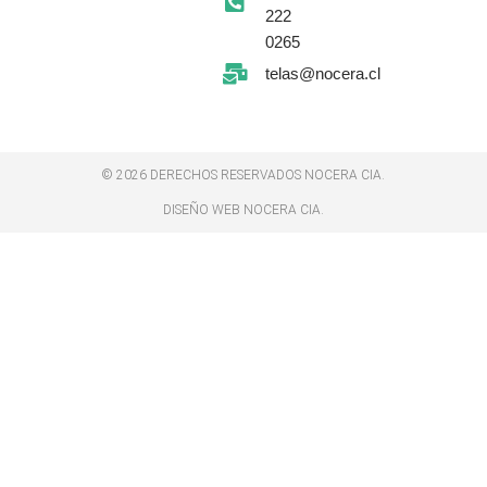
s
222
-
g
0265
telas@nocera.cl
© 2026 DERECHOS RESERVADOS NOCERA CIA.
DISEÑO WEB NOCERA CIA.