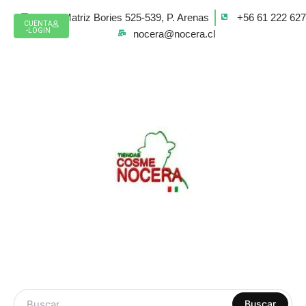
Ir
Casa Matriz Bories 525-539, P. Arenas
+56 61 222 62
al
CUENTA
-LOGIN
nocera@nocera.cl
contenido
ARTE Y
Buscar