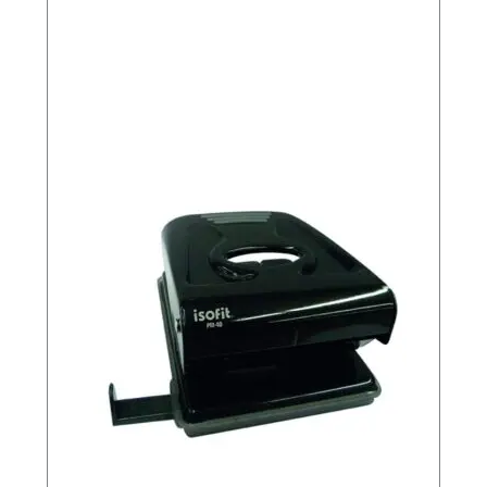
S
O
c
a
n
t
i
d
a
d