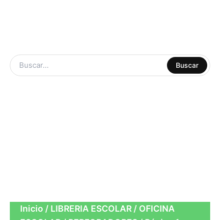
ARTE Y
Buscar
MANUALIDADES
LIBRERIA
ESCOLAR
CUADERNOS
OFICINA
Inicio
/
LIBRERIA ESCOLAR
/
OFICINA