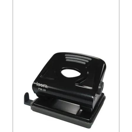
I
S
O
c
a
n
t
i
d
a
d