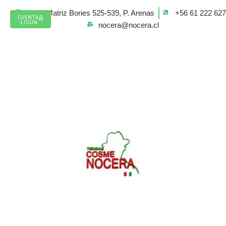
Ir
Casa Matriz Bories 525-539, P. Arenas
+56 61 222 62
al
CUENTA
-LOGIN
nocera@nocera.cl
contenido