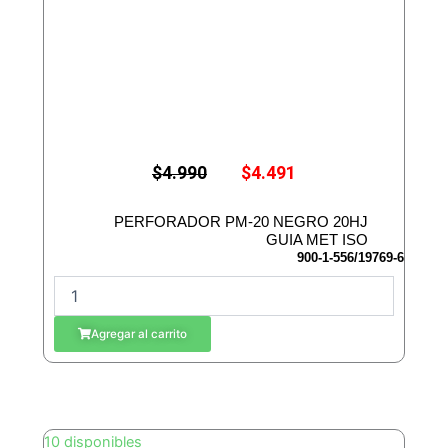
E
E
$
4.990
$
4.491
l
l
p
p
r
r
PERFORADOR PM-20 NEGRO 20HJ
e
e
GUIA MET ISO
c
c
900-1-556/19769-6
i
i
P
o
o
E
o
a
r
c
R
Agregar al carrito
i
t
F
g
u
O
i
a
R
n
l
A
a
e
D
l
s
10 disponibles
e
:
O