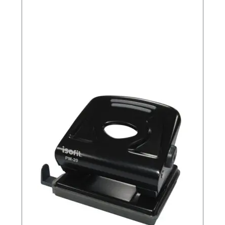
n
t
i
d
a
d