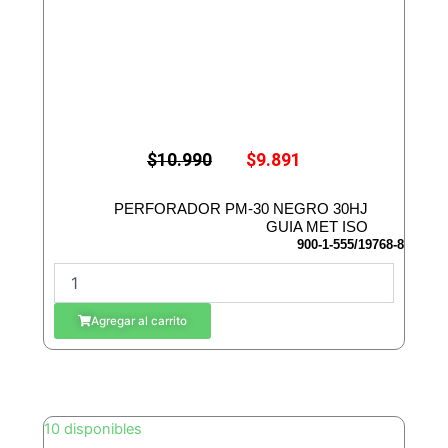
E
E
$
10.990
$
9.891
l
l
p
p
r
r
PERFORADOR PM-30 NEGRO 30HJ
e
e
GUIA MET ISO
c
c
900-1-555/19768-8
i
i
P
o
o
E
o
a
r
c
R
Agregar al carrito
i
t
F
g
u
O
i
a
R
n
l
A
a
e
D
l
s
10 disponibles
e
:
O