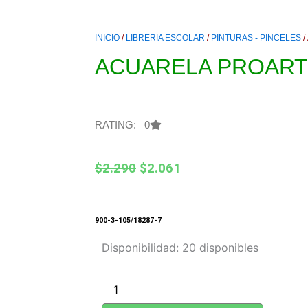
INICIO
/
LIBRERIA ESCOLAR
/
PINTURAS - PINCELES
/
ACUARELA PROART
RATING: 0
El
El
$
2.290
$
2.061
precio
precio
original
actual
900-3-105/18287-7
era:
es:
ACUARELA
Disponibilidad:
20 disponibles
$2.290.
$2.061.
PROARTE
12
COLORES
cantidad