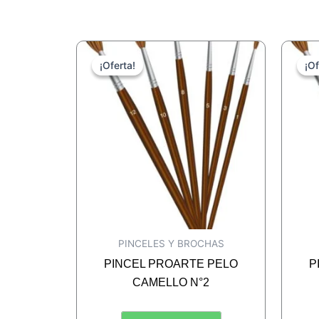
¡Oferta!
¡Oferta!
¡Of
¡Of
PINCELES Y BROCHAS
PINCEL PROARTE PELO
P
CAMELLO N°2