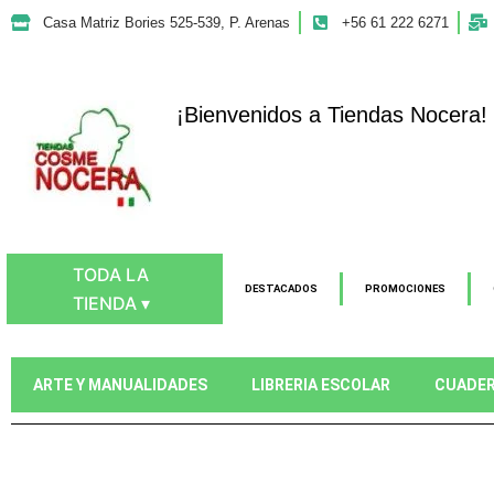
Ir
Casa Matriz Bories 525-539, P. Arenas
+56 61 222 6271
al
contenido
¡Bienvenidos a Tiendas Nocera!
TODA LA
DESTACADOS
PROMOCIONES
TIENDA ▾
ARTE Y MANUALIDADES
LIBRERIA ESCOLAR
CUADE