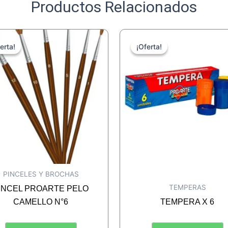
Productos Relacionados
erta!
erta!
¡Oferta!
¡Oferta!
PINCELES Y BROCHAS
TEMPERAS
INCEL PROARTE PELO
CAMELLO N°6
TEMPERA X 6