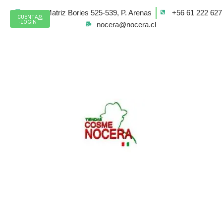
Ir
Casa Matriz Bories 525-539, P. Arenas
+56 61 222 62
al
CUENTA
-LOGIN
nocera@nocera.cl
contenido