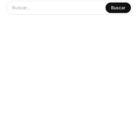
ARTE Y
Buscar
MANUALIDADES
LIBRERIA
ESCOLAR
CUADERNOS
OFICINA