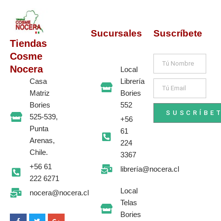
Sucursales
Suscríbete
Tiendas
Cosme
Nombre
Nocera
Local
Librería
Casa
Email
Bories
Matriz
552
Bories
SUSCRÍBE
525-539,
+56
Punta
61
Arenas,
224
Chile.
3367
+56 61
librería@nocera.cl
222 6271
Local
nocera@nocera.cl
F
S
T
I
G
Telas
a
n
w
n
o
c
a
i
s
o
Bories
e
p
t
t
g