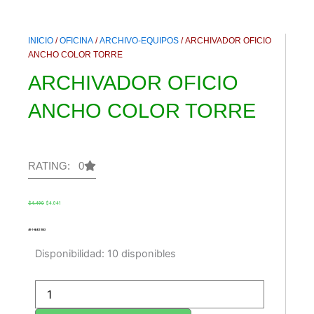
INICIO
/
OFICINA
/
ARCHIVO-EQUIPOS
/ ARCHIVADOR OFICIO
ANCHO COLOR TORRE
ARCHIVADOR OFICIO
ANCHO COLOR TORRE
RATING: 0
El
El
$
4.490
$
4.041
precio
precio
original
actual
era:
es:
$4.490.
$4.041.
48-1-684/29343
ARCHIVADOR
Disponibilidad:
10 disponibles
OFICIO
ANCHO
COLOR
TORRE