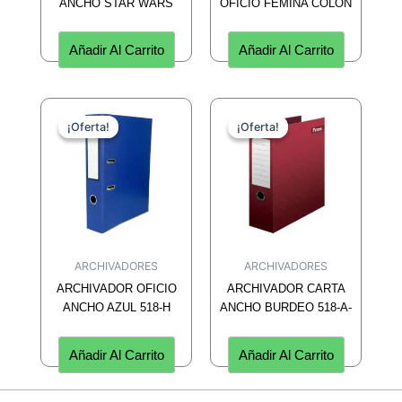
ANCHO STAR WARS
OFICIO FEMINA COLON
Añadir Al Carrito
Añadir Al Carrito
¡Oferta!
¡Oferta!
¡Oferta!
¡Oferta!
ARCHIVADORES
ARCHIVADORES
ARCHIVADOR OFICIO
ARCHIVADOR CARTA
ANCHO AZUL 518-H
ANCHO BURDEO 518-A-
Añadir Al Carrito
Añadir Al Carrito