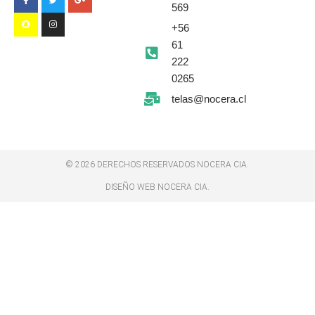
b
c
t
a
l
569
o
h
e
g
e
o
a
r
r
-
+56
k
t
a
p
-
m
l
61
f
u
s
222
-
g
0265
telas@nocera.cl
© 2026 DERECHOS RESERVADOS NOCERA CIA.
DISEÑO WEB NOCERA CIA.