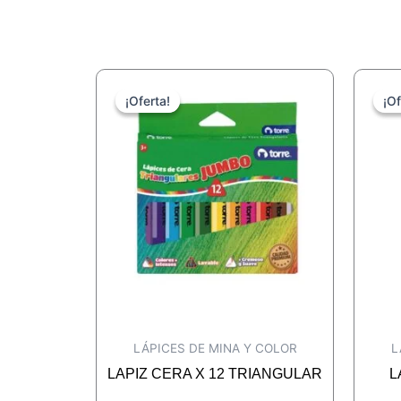
¡Oferta!
¡Oferta!
¡Of
¡Of
LÁPICES DE MINA Y COLOR
L
LAPIZ CERA X 12 TRIANGULAR
L