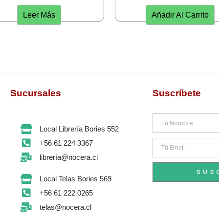
Leer Más
Añadir Al Carrito
Sucursales
Suscríbete
Nombre
Local Librería Bories 552
Email
+56 61 224 3367
librería@nocera.cl
SUS
Local Telas Bories 569
+56 61 222 0265
telas@nocera.cl