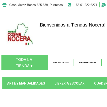
Ir
Casa Matriz Bories 525-539, P. Arenas
+56 61 222 6271
al
contenido
¡Bienvenidos a Tiendas Nocera!
TODA LA
DESTACADOS
PROMOCIONES
TIENDA ▾
ARTE Y MANUALIDADES
LIBRERIA ESCOLAR
CUADE