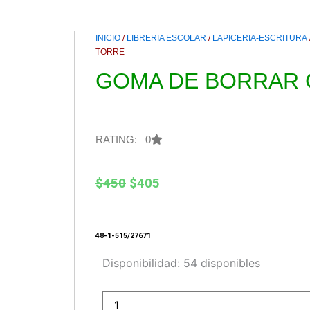
INICIO
/
LIBRERIA ESCOLAR
/
LAPICERIA-ESCRITURA
TORRE
GOMA DE BORRAR 
RATING: 0
El
El
$
450
$
405
precio
precio
original
actual
48-1-515/27671
era:
es:
GOMA
Disponibilidad:
54 disponibles
$450.
$405.
DE
BORRAR
GRANDE