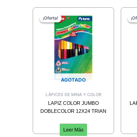
¡Oferta!
¡Oferta!
¡Of
¡Of
AGOTADO
LÁPICES DE MINA Y COLOR
LAPIZ COLOR JUMBO
LA
DOBLECOLOR 12X24 TRIAN
Leer Más