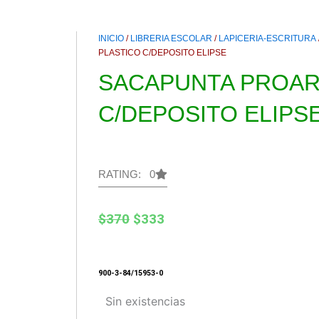
INICIO
/
LIBRERIA ESCOLAR
/
LAPICERIA-ESCRITURA
PLASTICO C/DEPOSITO ELIPSE
SACAPUNTA PROAR
C/DEPOSITO ELIPS
RATING: 0
El
El
$
370
$
333
precio
precio
original
actual
900-3-84/15953-0
era:
es:
Sin existencias
$370.
$333.