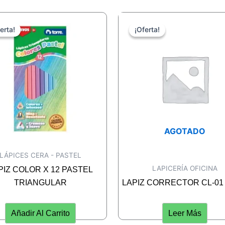
erta!
erta!
¡Oferta!
¡Oferta!
AGOTADO
LÁPICES CERA - PASTEL
LAPICERÍA OFICINA
PIZ COLOR X 12 PASTEL
TRIANGULAR
LAPIZ CORRECTOR CL-01 
Añadir Al Carrito
Leer Más