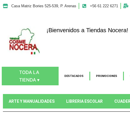
Ir
Casa Matriz Bories 525-539, P. Arenas
+56 61 222 6271
al
contenido
¡Bienvenidos a Tiendas Nocera!
TODA LA
DESTACADOS
PROMOCIONES
TIENDA ▾
ARTE Y MANUALIDADES
LIBRERIA ESCOLAR
CUADE