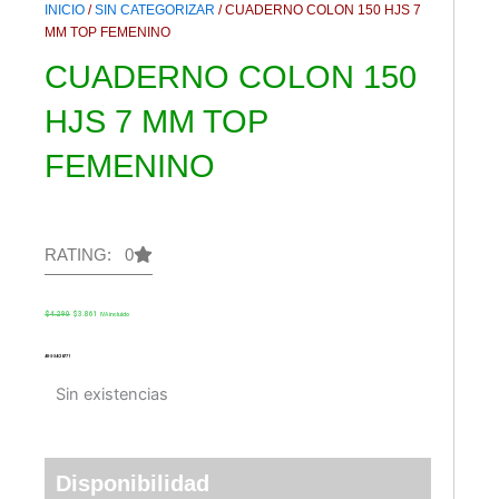
INICIO
/
SIN CATEGORIZAR
/ CUADERNO COLON 150 HJS 7
MM TOP FEMENINO
CUADERNO COLON 150
HJS 7 MM TOP
FEMENINO
RATING: 0
El
El
$
4.290
$
3.861
IVA incluido
precio
precio
original
actual
era:
es:
$4.290.
$3.861.
48-3-34/26771
Sin existencias
Disponibilidad