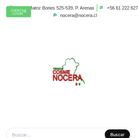
Ir
Casa Matriz Bories 525-539, P. Arenas
+56 61 222 62
al
CUENTA
-LOGIN
nocera@nocera.cl
contenido
ARTE Y
Buscar