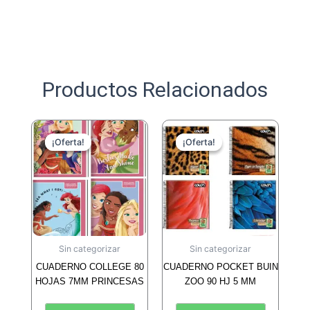
Productos Relacionados
¡Oferta!
¡Oferta!
¡Oferta!
¡Oferta!
Sin categorizar
Sin categorizar
CUADERNO COLLEGE 80
CUADERNO POCKET BUIN
HOJAS 7MM PRINCESAS
ZOO 90 HJ 5 MM