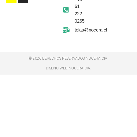
k
t
a
p
-
m
l
61
f
u
s
222
-
g
0265
telas@nocera.cl
© 2026 DERECHOS RESERVADOS NOCERA CIA.
DISEÑO WEB NOCERA CIA.