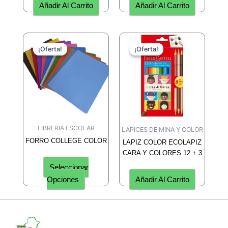
Añadir Al Carrito
Añadir Al Carrito
Este
¡Oferta!
¡Oferta!
¡Oferta!
¡Oferta!
producto
tiene
múltiples
variantes.
Las
opciones
se
LIBRERIA ESCOLAR
LÁPICES DE MINA Y COLOR
pueden
FORRO COLLEGE COLOR
LAPIZ COLOR ECOLAPIZ
elegir
CARA Y COLORES 12 + 3
en
Seleccionar
la
Opciones
Añadir Al Carrito
página
de
producto