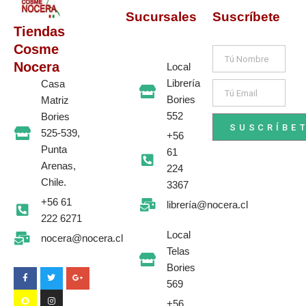
Sucursales
Suscríbete
Tiendas
Cosme
Nombre
Nocera
Local
Librería
Casa
Email
Bories
Matriz
552
Bories
SUSCRÍBE
525-539,
+56
Punta
61
Arenas,
224
Chile.
3367
+56 61
librería@nocera.cl
222 6271
Local
nocera@nocera.cl
F
S
T
I
G
Telas
a
n
w
n
o
c
a
i
s
o
Bories
e
p
t
t
g
b
c
t
a
l
569
o
h
e
g
e
o
a
r
r
-
+56