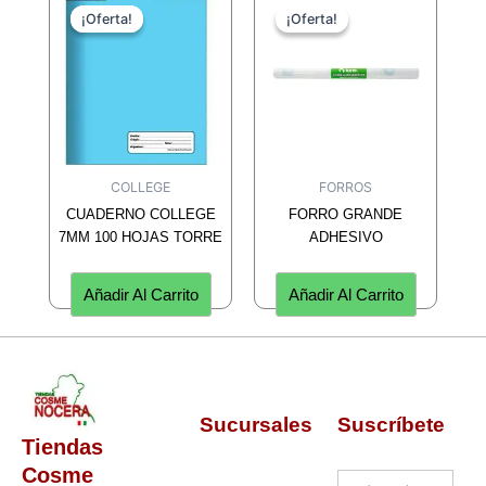
¡Oferta!
¡Oferta!
¡Oferta!
¡Oferta!
COLLEGE
FORROS
CUADERNO COLLEGE
FORRO GRANDE
7MM 100 HOJAS TORRE
ADHESIVO
Añadir Al Carrito
Añadir Al Carrito
Sucursales
Suscríbete
Tiendas
Cosme
Nombre