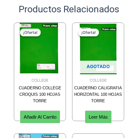
Productos Relacionados
¡Oferta!
¡Oferta!
¡Oferta!
¡Oferta!
AGOTADO
COLLEGE
COLLEGE
CUADERNO COLLEGE
CUADERNO CALIGRAFIA
CROQUIS 100 HOJAS
HORIZONTAL 100 HOJAS
TORRE
TORRE
Añadir Al Carrito
Leer Más