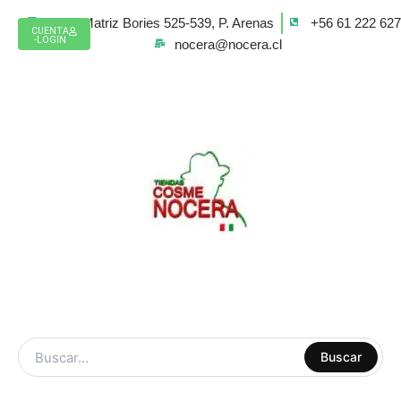
Ir
Casa Matriz Bories 525-539, P. Arenas
+56 61 222 62
al
CUENTA
-LOGIN
nocera@nocera.cl
contenido
ARTE Y
Buscar
MANUALIDADES