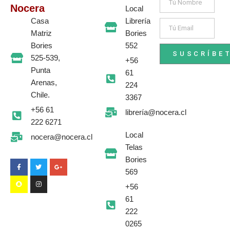
Nocera
Local
Librería
Casa
Email
Bories
Matriz
552
Bories
SUSCRÍBE
525-539,
+56
Punta
61
Arenas,
224
Chile.
3367
+56 61
librería@nocera.cl
222 6271
Local
nocera@nocera.cl
F
S
T
I
G
Telas
a
n
w
n
o
c
a
i
s
o
Bories
e
p
t
t
g
b
c
t
a
l
569
o
h
e
g
e
o
a
r
r
-
+56
k
t
a
p
-
m
l
61
f
u
s
222
-
g
0265